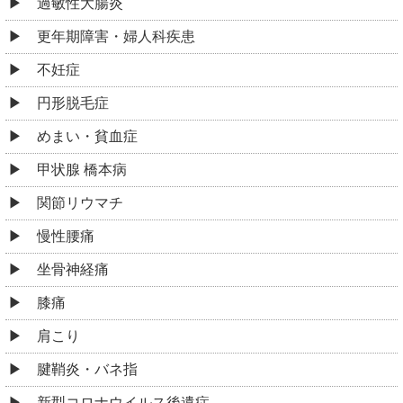
過敏性大腸炎
更年期障害・婦人科疾患
不妊症
円形脱毛症
めまい・貧血症
甲状腺 橋本病
関節リウマチ
慢性腰痛
坐骨神経痛
膝痛
肩こり
腱鞘炎・バネ指
新型コロナウイルス後遺症