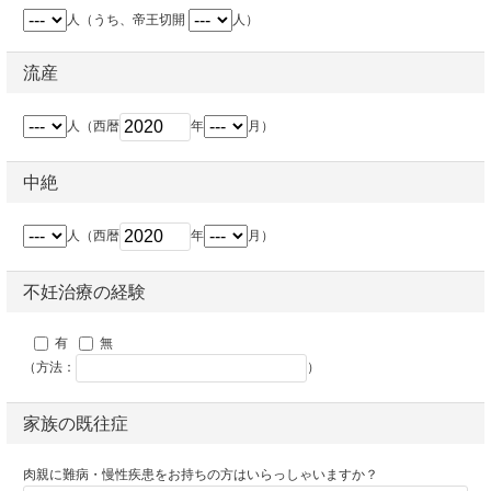
人（うち、帝王切開
人）
流産
人（西暦
年
月）
中絶
人（西暦
年
月）
不妊治療の経験
有
無
（方法：
）
家族の既往症
肉親に難病・慢性疾患をお持ちの方はいらっしゃいますか？