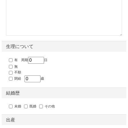
生理について
有
周期
日
無
不順
閉経
歳
結婚歴
未婚
既婚
その他
出産