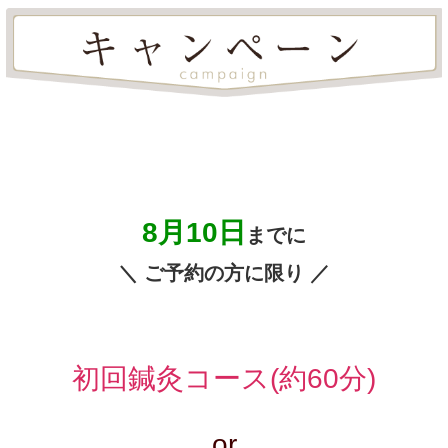
8月10日
までに
＼ ご予約の方に限り ／
初回鍼灸コース(約60分)
or