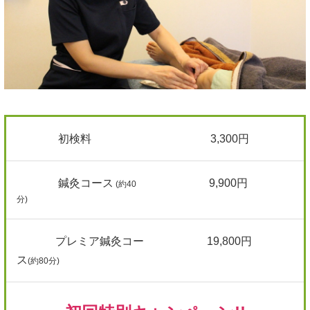
初検料
3,300円
鍼灸
コース
9,900円
(約40
分)
プレミア鍼灸
コー
19,800円
ス
(約80分)