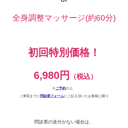
全身調整マッサージ(約60分)
初回特別価格！
6
,980
円
（税込）
※
ご予約
の上、
ご来院までに
問診票フォーム
にご記入頂いたお客様に限り
問診票の送付がない場合は、