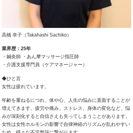
高橋 幸子（Takahashi Sachiko）
業界歴：25年
・
鍼灸師
・
あん摩マッサージ指圧師
・
介護支援専門員（ケアマネ
ー
ジャー）
◆ひと言
女性は疲れています。
年齢を重ねるにつれ、体や心、人生の悩みに直面することが
増えてきます。疲労や痛み、ストレス、身体の変化など、悩
みが深刻化すると自信さえも失ってしまうことがあります。
女性は女性ホルモンの影響で自律神経のリズムが乱れやすい
ため、様々な不定愁訴に繋がります。