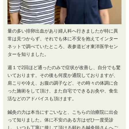
量の多い排卵出血があり婦人科へ行きましたが特に異
常は見つからず、それでも体に不安を抱えてインター
ネットで調べていたところ、表参道ビオ東洋医学セン
ターを知りました。
週１で2回ほど通ったのみで症状が改善し、自分でも驚
いております。その後も何度か通院しておりますが、
肩こりや冷え、お腹の調子など、その時々の体調に合
った施術をして頂け、また自宅でできるお灸や、食生
活などのアドバイスも頂けます。
鍼灸の力は本当にすごいなと、こちらの治療院に出会
って知りました。体に不安のある方はぜひ一度受診
し、いつも丁寧に接して頂ける頼れる鍼灸師さんへご